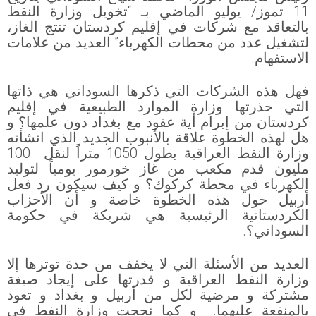
11 تموز/ يوليو الماضي بـ “تخويل وزارة النفط
بالتعاقد مع شركات في إقليم كردستان تنتج الغاز،
لتشغيل عدد من محطات الكهرباء” العديد من علامات
الاستفهام.
فهل هذه الشركات التي ذكرها السوداني هي ذاتها
التي حذرتها وزارة الموارد الطبيعية في إقليم
كردستان من إبرام أية عقود مع بغداد دون علمها؟ و
هل لهذه الخطوة علاقة بالأنبوب الجديد الذي انشأته
وزارة النفط العراقية بطول 1050 متراً لنقل 100
مليون قدم مكعب من غاز خورمور يومياً لتوليد
الكهرباء في محطة كركوك؟ و كيف سيكون رد فعل
أربيل حول هذه الخطوة خاصة و أن الأحزاب
الكردستانية الرئيسية هي شريكة في حكومة
السوداني؟.
العديد من الأسئلة التي لا يخفف من حدة توترها إلا
وزارة النفط العراقية و قدرتها على إيجاد صيغة
مشتركة و مرضية لكل من أربيل و بغداد و تعود
بالمنفعة عليهما. و كما نجحت وزارة النفط في