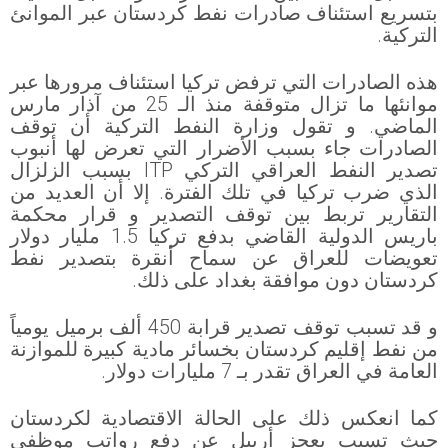
بتسريع استئناف صادرات نفط كردستان عبر الموانئ
التركية.
هذه الصادرات التي ترفض تركيا استئناف مرورها عبر
موانئها ما تزال متوقفة منذ الـ 25 من آذار مارس
الماضي. و تقول وزارة النفط التركية أن توقف
الصادرات جاء بسبب الأضرار التي تعرض لها أنبوب
تصدير النفط العراقي التركي ITP بسبب الزلزال
الذي ضرب تركيا في تلك الفترة. إلا أن العديد من
التقارير تربط بين توقف التصدير و قرار محكمة
باريس الدولية القاضي بدفع تركيا 1.5 مليار دولار
تعويضات للعراق عن سماح أنقرة بتصدير نفط
كردستان دون موافقة بغداد على ذلك.
و قد تسبب توقف تصدير قرابة 450 ألف برميل يومياً
من نفط إقليم كردستان بخسائر مادية كبيرة للموازنة
العامة في العراق تقدر بـ 7 مليارات دولار.
كما انعكس ذلك على الحالة الاقتصادية لكردستان
حيث تسبب بعجز أربيل عن دفع رواتب موظفي