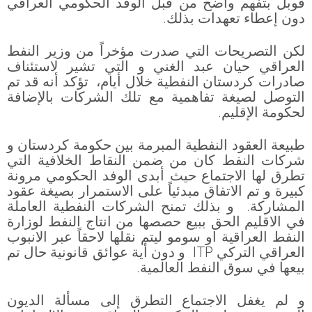
قوبل بتفهم واضح من قبل الوفد الحكومي العراقي
دون إعطاء تعهدات بذلك.
لكن التصريحات التي صدرت مؤخراً من وزير النفط
العراقي حيان عبد الغني و التي تشير لاستئناف
صادرات كردستان النفطية خلال أيام، تؤكد أنه قد تم
التوصل لصيغة تفاهمية مع تلك الشركات بالإضافة
لحكومة الإقليم.
طبيعة العقود النفطية المبرمة بين حكومة كردستان و
شركات النفط كان من ضمن النقاط الخلافية التي
تطرق لها الاجتماع حيث أبدى الوفد الحكومي مرونة
كبيرة و تم الاتفاق مبدئياً على الاستمرار بصيغة عقود
المشاركة. و بذلك تمنح الشركات النفطية العاملة
في الاقليم الحق ببيع حصصها من انتاج النفط لوزارة
النفط العراقية او سومو ليتم نقلها لاحقاً عبر الانبوب
العراقي التركي ITP و دون أية عوائق قانونية حال تم
بيعها في سوق النفط العالمية.
و لم يغفل الاجتماع التطرق إلى مسألة الديون