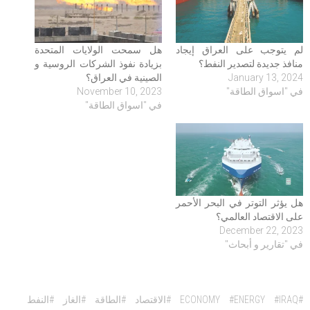
لم يتوجب على العراق إيجاد
هل سمحت الولايات المتحدة
منافذ جديدة لتصدير النفط؟
بزيادة نفوذ الشركات الروسية و
January 13, 2024
الصينية في العراق؟
في "اسواق الطاقة"
November 10, 2023
في "اسواق الطاقة"
هل يؤثر التوتر في البحر الأحمر
على الاقتصاد العالمي؟
December 22, 2023
في "تقارير و أبحاث"
كلمات
#ECONOMY
#IRAQ
#ENERGY
#الاقتصاد
#الطاقة
#الغاز
#النفط